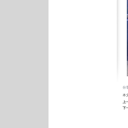
分
本
上
下