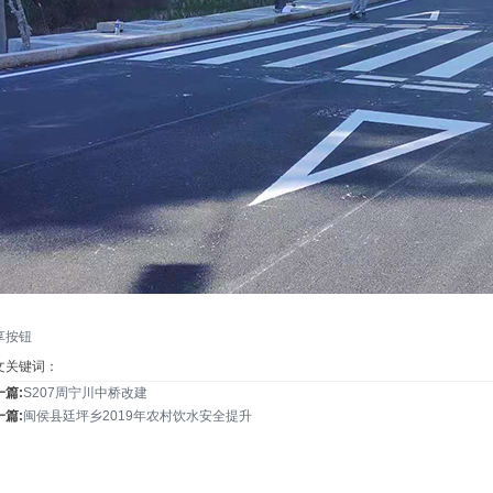
享按钮
文关键词：
一篇:
S207周宁川中桥改建
一篇:
闽侯县廷坪乡2019年农村饮水安全提升