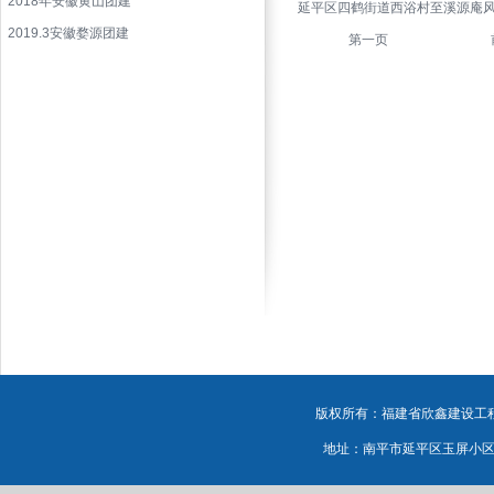
2018年安徽黄山团建
延平区四鹤街道西浴村至溪源庵
2019.3安徽婺源团建
第一页
版权所有：福建省欣鑫建设工程有
地址：南平市延平区玉屏小区源鸿