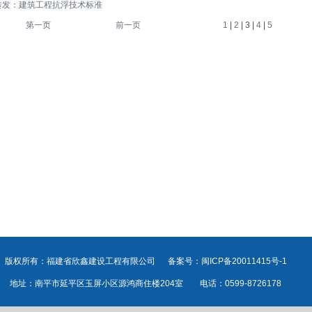
转发：建筑工程抗浮技术标准
第一页
前一页
1
|
2
| 3 |
4
|
5
版权所有：福建省欣鑫建设工程有限公司 备案号：闽ICP备20011415号-1
地址：南平市延平区玉屏小区源鸿商住楼204室 电话：0599-8726178