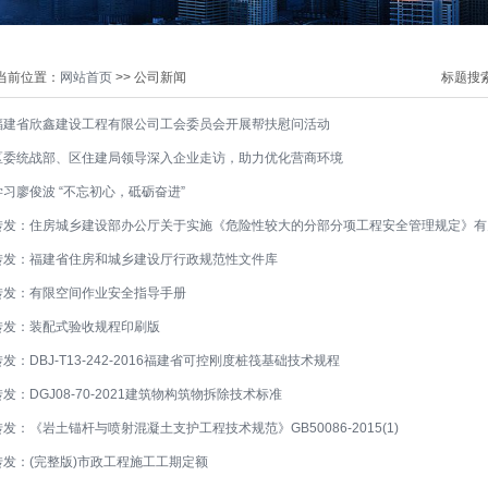
当前位置：
网站首页
>> 公司新闻
标题搜
福建省欣鑫建设工程有限公司工会委员会开展帮扶慰问活动
区委统战部、区住建局领导深入企业走访，助力优化营商环境
学习廖俊波 “不忘初心，砥砺奋进”
转发：住房城乡建设部办公厅关于实施《危险性较大的分部分项工程安全管理规定》有
转发：福建省住房和城乡建设厅行政规范性文件库
转发：有限空间作业安全指导手册
转发：装配式验收规程印刷版
发：DBJ-T13-242-2016福建省可控刚度桩筏基础技术规程
转发：DGJ08-70-2021建筑物构筑物拆除技术标准
转发：《岩土锚杆与喷射混凝土支护工程技术规范》GB50086-2015(1)
转发：(完整版)市政工程施工工期定额