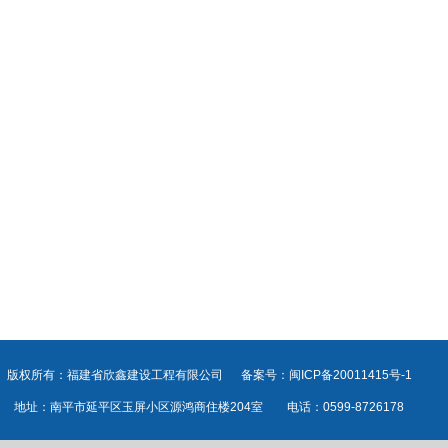
版权所有：福建省欣鑫建设工程有限公司 备案号：闽ICP备20011415号-1
地址：南平市延平区玉屏小区源鸿商住楼204室 电话：0599-8726178